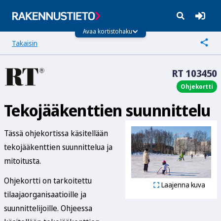
Avaa kortistohaku
Takaisin
RT 103450
Ohjekortti
Tekojääkenttien suunnittelu
Tässä ohjekortissa käsitellään
tekojääkenttien suunnittelua ja
mitoitusta.
Ohjekortti on tarkoitettu
Laajenna kuva
tilaajaorganisaatioille ja
suunnittelijoille. Ohjeessa