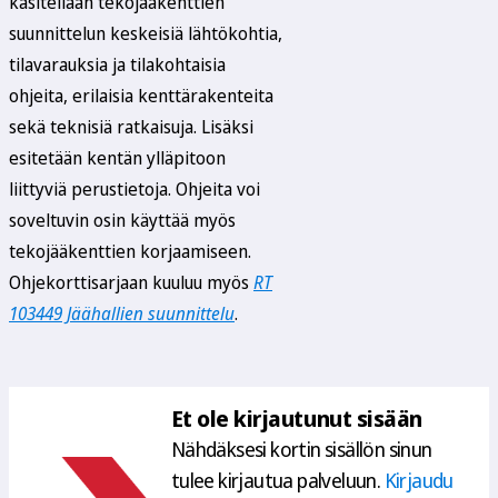
käsitellään tekojääkenttien
suunnittelun keskeisiä lähtökohtia,
tilavarauksia ja tilakohtaisia
ohjeita, erilaisia kenttärakenteita
sekä teknisiä ratkaisuja. Lisäksi
esitetään kentän ylläpitoon
liittyviä perustietoja. Ohjeita voi
soveltuvin osin käyttää myös
tekojääkenttien korjaamiseen.
Ohjekorttisarjaan kuuluu myös
RT
103449 Jäähallien suunnittelu
.
Et ole kirjautunut sisään
Nähdäksesi kortin sisällön sinun 
tulee kirjautua palveluun. 
Kirjaudu 