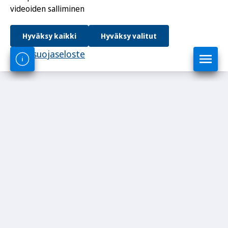
videoiden salliminen
Hyväksy kaikki
Hyväksy valitut
Tietosuojaseloste
Rakennustieto Oy
Malminkatu 16 A
00100 Helsinki
Puh. 045 4900 747
Y-tunnus 0113188-9
asiakaspalvelu@rakennustieto.fi